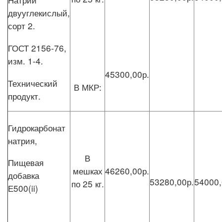
двууглекислый,
сорт 2.
ГОСТ 2156-76,
изм. 1-4.
45300,00р.
Технический
В МКР:
продукт.
Гидрокарбонат
натрия,
В
Пищевая
мешках
46260,00р.
добавка
53280,00р.
54000,
по 25 кг.
Е500(ii)