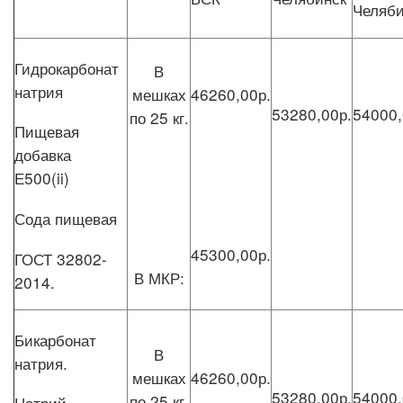
Челяби
Гидрокарбонат
В
натрия
мешках
46260,00р.
53280,00р.
54000,
по 25 кг.
Пищевая
добавка
Е500(ii)
Сода пищевая
45300,00р.
ГОСТ 32802-
В МКР:
2014.
Бикарбонат
В
натрия.
мешках
46260,00р.
53280,00р.
54000,
по 25 кг.
Натрий