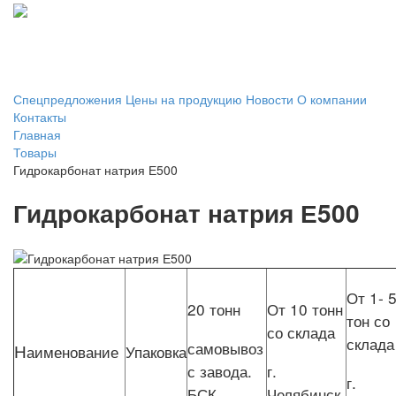
+7 351
214-00-99
Спецпредложения
Цены на продукцию
Новости
О компании
Контакты
Главная
Товары
Гидрокарбонат натрия Е500
Гидрокарбонат натрия Е500
От 1- 
20 тонн
От 10 тонн
тон со
со склада
склада
самовывоз
Н
аименование
Упаковка
с завода.
г.
г.
БСК
Челябинск